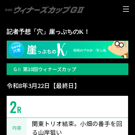
TOP
記者予想「穴」崖っぷちのK！
レース情報
イベント
キャンペーン
GⅡ 第10回ウィナーズカップ
アクセス
令和8年3月22日【最終日】
2
R
関東トリオ結束。小畑の番手を回
る山岸狙い