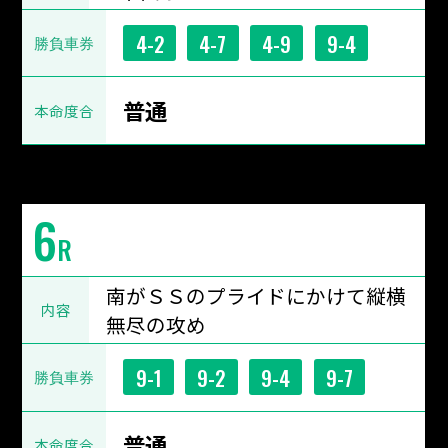
4-2
4-7
4-9
9-4
普通
6
R
南がＳＳのプライドにかけて縦横
無尽の攻め
9-1
9-2
9-4
9-7
普通